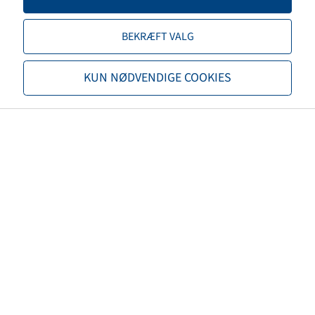
Fælgfarve
Sølv
BEKRÆFT VALG
Mærke
Deli
KUN NØDVENDIGE COOKIES
Bæreevne fælge 1 (kg)
500
Hastighed fælge 1 (km/t)
140
Maksimal hastighed (km/t)
130
Nettovægt (kg)
8,15
Pukkel
H2
En-/flere dele
einteilig
Fælgmateriale
Stål