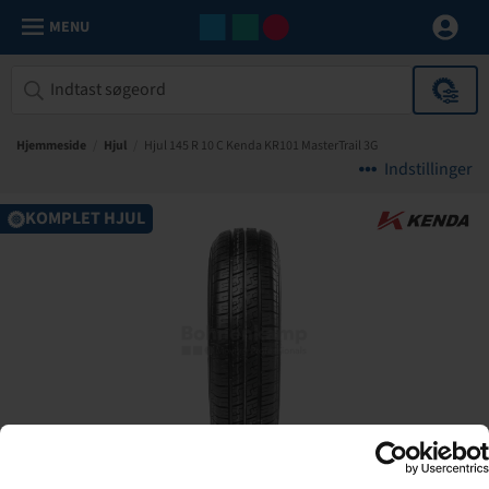
MENU
Hjemmeside
/
Hjul
/
Hjul 145 R 10 C Kenda KR101 MasterTrail 3G
Indstillinger
KOMPLET HJUL