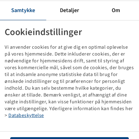
Hjul 145 R 10 C Kenda KR101 MasterTrail 3G
Samtykke
Detaljer
Om
84 N, TL, 4/60/100, Ø14.5mm, ET0
3.50 B x 10 H2, Sølv RAL9006, M+S
Cookieindstillinger
Priser og beholdninger kan ses efter
.
Tilmelding
Vi anvender cookies for at give dig en optimal oplevelse
på vores hjemmeside. Dette inkluderer cookies, der er
nødvendige for hjemmesidens drift, samt til styring af
vores kommercielle mål, såvel som de cookies, der bruges
Tekniske data
til at indsamle anonyme statistiske data til brug for
ønskede indstillinger og til præferencer for personligt
Artikel nummer
59600017
indhold. Du kan selv bestemme hvilke kategorier, du
ønsker at tillade. Bemærk venligst, at afhængigt af dine
valgte indstillinger, kan visse funktioner på hjemmesiden
Fælgstørrelse
3.50 B x 10 H2
være utilgængelige. Yderligere information kan findes her
>
Databeskyttelse
Tilslutning fælg
4/60/100
Indpressningsdybde
0