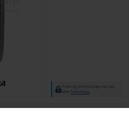
Priser og beholdninger kan ses
efter
Tilmelding
.