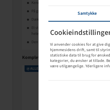
Kenda KR101 MasterTrail 3G er et dæk til mange fo
På grund af dækkets stærke karkasse er det mul
Samtykke
Dækket har en lav rullemodstand, godt vejgreb p
Et stort antal lameller sikrer god dræning af 
Cookieindstillinge
hele året rundt
Den ekstra tykke innerliner holder dækket luftt
Vi anvender cookies for at give d
hjemmesidens drift, samt til styr
statistiske data til brug for ønsk
Kompletthjulet består af følgende produkt
kategorier, du ønsker at tillade. 
være utilgængelige. Yderligere in
ALLE SÆSONER