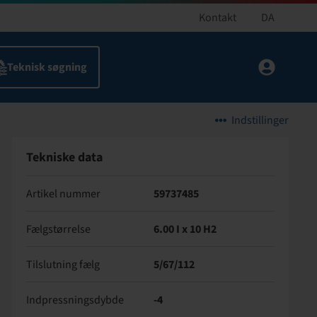
Kontakt
DA
Indstillinger
Tekniske data
Artikel nummer
59737485
Fælgstørrelse
6.00 I x 10 H2
Tilslutning fælg
5/67/112
Indpressningsdybde
-4