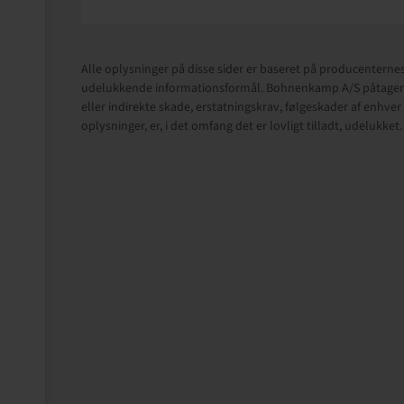
Alle oplysninger på disse sider er baseret på producenternes
udelukkende informationsformål. Bohnenkamp A/S påtager sig
eller indirekte skade, erstatningskrav, følgeskader af enhv
oplysninger, er, i det omfang det er lovligt tilladt, udelukket.