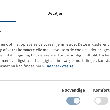
rskellige typer af biltrailere
igt at opnå høje belastningskapaciteter
Detaljer
å vådt underlag og et lavt støjniveau
vand, mudder eller sne og dermed fremragende køreegenskaber
r
æt og punkteringssikkert
ig en optimal oplevelse på vores hjemmeside. Dette inkluderer 
ing af vores kommercielle mål, såvel som de cookies, der bruge
ede indstillinger og til præferencer for personligt indhold. Du 
er (3)
Bemærk venligst, at afhængigt af dine valgte indstillinger, kan
formation kan findes her >
Databeskyttelse
Samtykkevalg
Nødvendige
Komfort