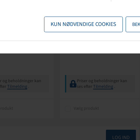
Hofmann
KUN NØDVENDIGE COOKIES
BE
Ventil, TR600 XHP
1x Fælg 6.00 I x 10 H2, ALV,
Sølv RAL9006
il mit Metallkern,
5/67/112, Ø16mm, R12, Kugle, ET
5.5 mm lang
-4
er og beholdninger kan
Priser og beholdninger kan
fter
Tilmelding
.
ses efter
Tilmelding
.
produkt
Vælg produkt
LOG IND