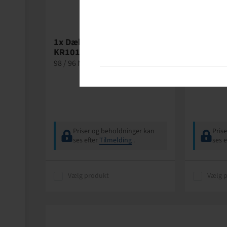
1x Dæk 195 / 55 R 10 C,
1x PKW-
KR101 MasterTrail 3G
snap in
98 / 96 N, TL, M+S
Gummivent
gerade, 4
Priser og beholdninger kan
Pris
ses efter
Tilmelding
.
ses e
Vælg produkt
Vælg 