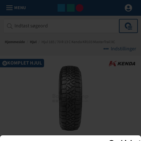
MENU
Hjemmeside
/
Hjul
/
Hjul 185 / 70 R 13 C Kenda KR103 MasterTrail XC
Indstillinger
KOMPLET HJUL