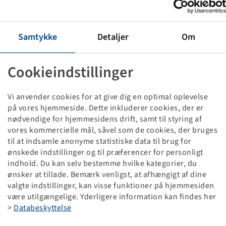
Hjul 185 / 70 R 13 C Kenda KR103 MasterTrail XC
106 N, TL, 5/67/112, E12, ET+30
6 J x 13 H2, Sort RAL9005, M+S
Samtykke
Detaljer
Om
Priser og beholdninger kan ses efter
.
Tilmelding
Cookieindstillinger
Vi anvender cookies for at give dig en optimal oplevelse
på vores hjemmeside. Dette inkluderer cookies, der er
Tekniske data
nødvendige for hjemmesidens drift, samt til styring af
vores kommercielle mål, såvel som de cookies, der bruges
til at indsamle anonyme statistiske data til brug for
Artikel nummer
10006250
ønskede indstillinger og til præferencer for personligt
indhold. Du kan selv bestemme hvilke kategorier, du
Fælgstørrelse
6 J x 13 H2
ønsker at tillade. Bemærk venligst, at afhængigt af dine
valgte indstillinger, kan visse funktioner på hjemmesiden
Tilslutning fælg
5/67/112
være utilgængelige. Yderligere information kan findes her
>
Databeskyttelse
Bolthulsudførelse
E12