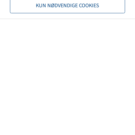
efter
Tilmelding
.
KUN NØDVENDIGE COOKIES
540 / 65 R 28
MS951R AGRIXTRA 65
145 A8 / 142 D
Priser og beholdninger kan ses
efter
Tilmelding
.
710 / 70 R 38