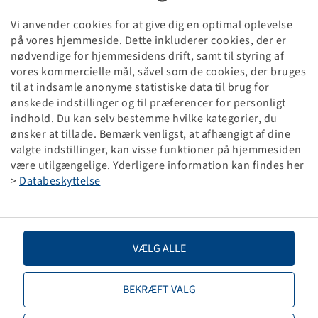
Vi anvender cookies for at give dig en optimal oplevelse
på vores hjemmeside. Dette inkluderer cookies, der er
nødvendige for hjemmesidens drift, samt til styring af
vores kommercielle mål, såvel som de cookies, der bruges
Priser og beholdninger kan ses
til at indsamle anonyme statistiske data til brug for
efter
Tilmelding
.
ønskede indstillinger og til præferencer for personligt
indhold. Du kan selv bestemme hvilke kategorier, du
ønsker at tillade. Bemærk venligst, at afhængigt af dine
valgte indstillinger, kan visse funktioner på hjemmesiden
560 / 60 R 22.5
være utilgængelige. Yderligere information kan findes her
>
Databeskyttelse
S POWER FLR 335
165 D / 162 E
VÆLG ALLE
BEKRÆFT VALG
Priser og beholdninger kan ses