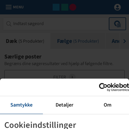
MENU
Dæk
Fælge
Andet
(
5
Produkter)
(
5
Produkter)
(
Særlige poster
Begræns dine søgeresultater ved hjælp af følgende filtre.
FILTER
1
18 x 8.00 - 8
Samtykke
Detaljer
Om
K383 Power Turf
2 PR
Cookieindstillinger