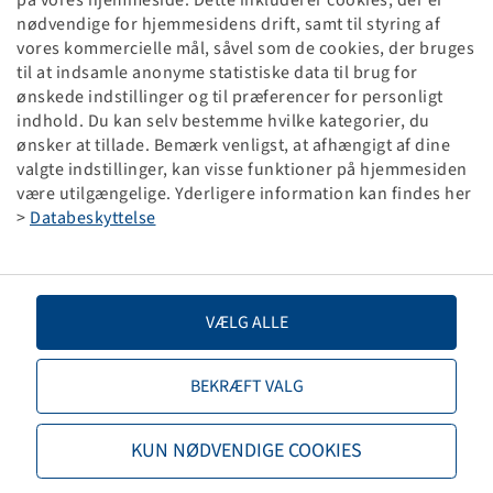
på vores hjemmeside. Dette inkluderer cookies, der er
Slange 16 x 2.125, (KRT 100)
nødvendige for hjemmesidens drift, samt til styring af
AV Schrader-ventil
vores kommercielle mål, såvel som de cookies, der bruges
til at indsamle anonyme statistiske data til brug for
Emballageenhed: 100 stk
ønskede indstillinger og til præferencer for personligt
indhold. Du kan selv bestemme hvilke kategorier, du
Priser og beholdninger kan ses efter
.
Tilmelding
ønsker at tillade. Bemærk venligst, at afhængigt af dine
valgte indstillinger, kan visse funktioner på hjemmesiden
være utilgængelige. Yderligere information kan findes her
>
Databeskyttelse
Tekniske data
Artikel nummer
29800021
VÆLG ALLE
Slangestørrelse
16 x 2.125
BEKRÆFT VALG
Ventilbetegnelse
AV Schrader-ventil
KUN NØDVENDIGE COOKIES
Mærke
Deli