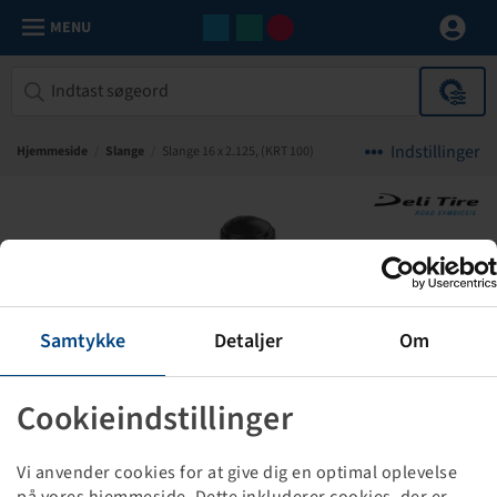
MENU
Indstillinger
Hjemmeside
/
Slange
/
Slange 16 x 2.125, (KRT 100)
Samtykke
Detaljer
Om
Cookieindstillinger
Vi anvender cookies for at give dig en optimal oplevelse