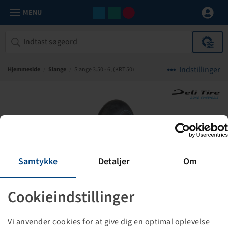
MENU
Indstillinger
Hjemmeside
/
Slange
/
Slange 3.50 - 6, (KRT 50)
Samtykke
Detaljer
Om
Cookieindstillinger
Vi anvender cookies for at give dig en optimal oplevelse