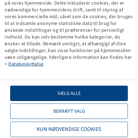
Slange 3.50 - 6, (KRT 50)
på vores hjemmeside. Dette inkluderer cookies, der er
TR 13
nødvendige for hjemmesidens drift, samt til styring af
(4.00-6) (4.10-6)
vores kommercielle mål, såvel som de cookies, der bruges
til at indsamle anonyme statistiske data til brug for
Emballageenhed: 50 stk
ønskede indstillinger og til præferencer for personligt
indhold. Du kan selv bestemme hvilke kategorier, du
Priser og beholdninger kan ses efter
.
Tilmelding
ønsker at tillade. Bemærk venligst, at afhængigt af dine
valgte indstillinger, kan visse funktioner på hjemmesiden
være utilgængelige. Yderligere information kan findes her
>
Databeskyttelse
Tekniske data
Artikel nummer
29800053
VÆLG ALLE
Slangestørrelse
3.50 - 6
BEKRÆFT VALG
Ventilbetegnelse
TR 13
KUN NØDVENDIGE COOKIES
Mærke
Deli