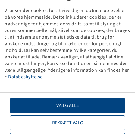
Vi anvender cookies for at give dig en optimal oplevelse
på vores hjemmeside. Dette inkluderer cookies, der er
nødvendige for hjemmesidens drift, samt til styring af
vores kommercielle mål, såvel som de cookies, der bruges
Price and stock visible after
Login
til at indsamle anonyme statistiske data til brug for
Diverse
.
ønskede indstillinger og til præferencer for personligt
indhold. Du kan selv bestemme hvilke kategorier, du
ønsker at tillade. Bemærk venligst, at afhængigt af dine
valgte indstillinger, kan visse funktioner på hjemmesiden
MANUELLE PUMPE FÜR ZEUS-
være utilgængelige. Yderligere information kan findes her
LIQUIFILL
>
Databeskyttelse
VÆLG ALLE
BEKRÆFT VALG
Price and stock visible after
Login