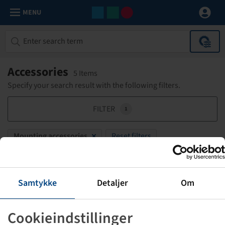
MENU
Accessories
5 Items
Specify your search result with the following filters.
FILTER
1
Mounting accessories
Reset filters
Magnesium-Chlorid
Samtykke
Detaljer
Om
Frostschutzmittel für Wasserfüllung
1 Sack = 25 kg
Cookieindstillinger