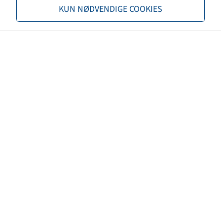
TyrFil
.
KUN NØDVENDIGE COOKIES
PUR KOMPONENT A 1 DECILITER
Price and stock visible after
Login
Diverse
.
PUR KOMPONENT B 1 DECILITER