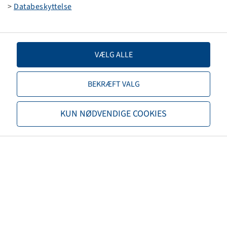
JS 2
>
Databeskyttelse
(200/75-9)
VÆLG ALLE
BEKRÆFT VALG
Price and stock visible after
Login
.
KUN NØDVENDIGE COOKIES
Tube 6.50 - 10, (PU 25)
JS 2