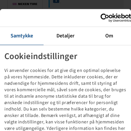
.
Tube 6.00 - 9, (PU 30)
Samtykke
Detaljer
Om
JS 2
(6.90-9)
Cookieindstillinger
Vi anvender cookies for at give dig en optimal oplevelse
på vores hjemmeside. Dette inkluderer cookies, der er
nødvendige for hjemmesidens drift, samt til styring af
vores kommercielle mål, såvel som de cookies, der bruges
Price and stock visible after
Login
til at indsamle anonyme statistiske data til brug for
.
ønskede indstillinger og til præferencer for personligt
indhold. Du kan selv bestemme hvilke kategorier, du
ønsker at tillade. Bemærk venligst, at afhængigt af dine
valgte indstillinger, kan visse funktioner på hjemmesiden
Tube 21 x 8 - 9, (PU 30)
være utilgængelige. Yderligere information kan findes her