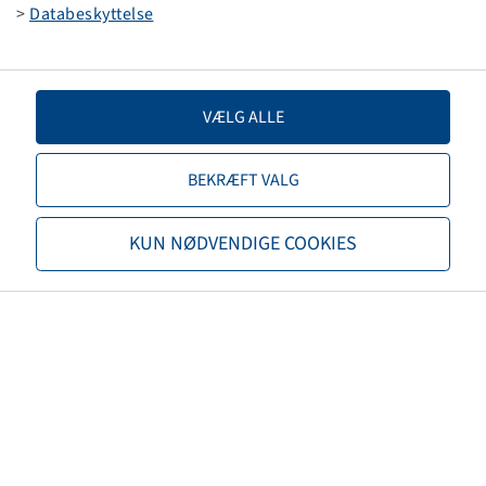
S-252
>
Databeskyttelse
3.50 B x 10 H2
VÆLG ALLE
BEKRÆFT VALG
Price and stock visible after
Login
.
KUN NØDVENDIGE COOKIES
4.80 / 4.00 - 8
K371
2.50 A x 8 H2