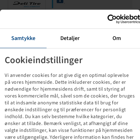
.
145 / 80 B 10
Samtykke
Detaljer
Om
S-255
3.50 B x 10 H2
Cookieindstillinger
Vi anvender cookies for at give dig en optimal oplevelse
på vores hjemmeside. Dette inkluderer cookies, der er
nødvendige for hjemmesidens drift, samt til styring af
vores kommercielle mål, såvel som de cookies, der bruges
Price and stock visible after
Login
til at indsamle anonyme statistiske data til brug for
.
ønskede indstillinger og til præferencer for personligt
indhold. Du kan selv bestemme hvilke kategorier, du
ønsker at tillade. Bemærk venligst, at afhængigt af dine
valgte indstillinger, kan visse funktioner på hjemmesiden
5.00 - 10
være utilgængelige. Yderligere information kan findes her