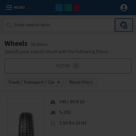
MENU
Wheels
59 Items
Specify your search result with the following filters.
FILTER
1
Truck / Transport / Car
Reset filters
145 / 80 B 10
S-255
3.50 B x 10 H2