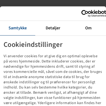
Rim 2.50 A x 8 H2, External Valve,
Silver RAL9006
4/63/100, Ø14.5mm, C60, Cone, ET 0
Samtykke
Detaljer
Om
345 kg - 140 km/h
Cookieindstillinger
Vi anvender cookies for at give dig en optimal oplevelse
på vores hjemmeside. Dette inkluderer cookies, der er
Price and stock visible after
Login
nødvendige for hjemmesidens drift, samt til styring af
.
vores kommercielle mål, såvel som de cookies, der bruges
til at indsamle anonyme statistiske data til brug for
ønskede indstillinger og til præferencer for personligt
indhold. Du kan selv bestemme hvilke kategorier, du
Rim 6.00 I x 10 H2, External Valve,
ønsker at tillade. Bemærk venligst, at afhængigt af dine
Silver RAL9006
valgte indstillinger, kan visse funktioner på hjemmesiden
5/66/112, E12, Ø16mm, ET -4
være utilgængelige. Yderligere information kan findes her