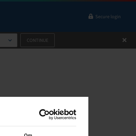
Secure login
CONTINUE
to
.
 a
he
ps via
Om