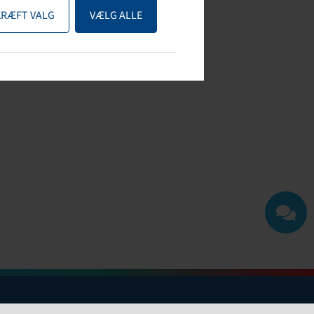
KRÆFT VALG
VÆLG ALLE
Contact Us