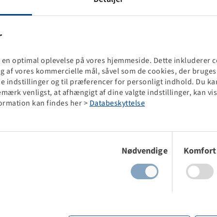
our form.
r
No processing is possible without proof of business registration!
ig en optimal oplevelse på vores hjemmeside. Dette inkluderer 
ing af vores kommercielle mål, såvel som de cookies, der bruge
REGISTER NOW
ede indstillinger og til præferencer for personligt indhold. Du 
Bemærk venligst, at afhængigt af dine valgte indstillinger, kan
formation kan findes her >
Databeskyttelse
If you have any questions, just send us an email to
info@bohnenkamp.dk
or call us at
+45 8754 0000
Samtykkevalg
Nødvendige
Komfort
Thank you.
Your Bohnenkamp Team