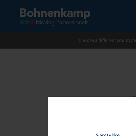
Choose a different country t
P
T
b
accou
Samtykke